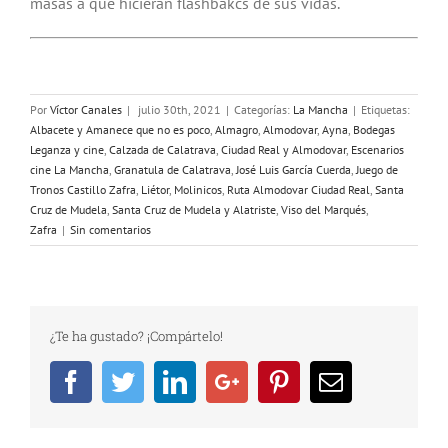
masas a que hicieran flashbakcs de sus vidas.
Por
Víctor Canales
|
julio 30th, 2021
|
Categorías:
La Mancha
|
Etiquetas:
Albacete y Amanece que no es poco
,
Almagro
,
Almodovar
,
Ayna
,
Bodegas
Leganza y cine
,
Calzada de Calatrava
,
Ciudad Real y Almodovar
,
Escenarios
cine La Mancha
,
Granatula de Calatrava
,
José Luis García Cuerda
,
Juego de
Tronos Castillo Zafra
,
Liétor
,
Molinicos
,
Ruta Almodovar Ciudad Real
,
Santa
Cruz de Mudela
,
Santa Cruz de Mudela y Alatriste
,
Viso del Marqués
,
Zafra
|
Sin comentarios
¿Te ha gustado? ¡Compártelo!
Facebook
Twitter
Linkedin
Google+
Pinterest
Email