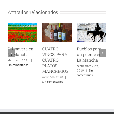
Artículos relacionados
imavera en
CUATRO
Pueblos para
Verano
 Mancha
VINOS PARA
un puente en
Manche
CUATRO
La Mancha
il 14th, 2021
|
agosto 16th
 comentarios
PLATOS
Sin comenta
septiembre 25th,
MANCHEGOS
2019
|
Sin
comentarios
mayo 5th, 2020
|
Sin comentarios