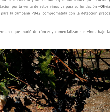
dación por la venta de estos vinos va para su fundación «
Olivia
y para la campaña PB42, comprometida con la detección precoz
hermana que murió de cáncer y comercializan sus vinos bajo la