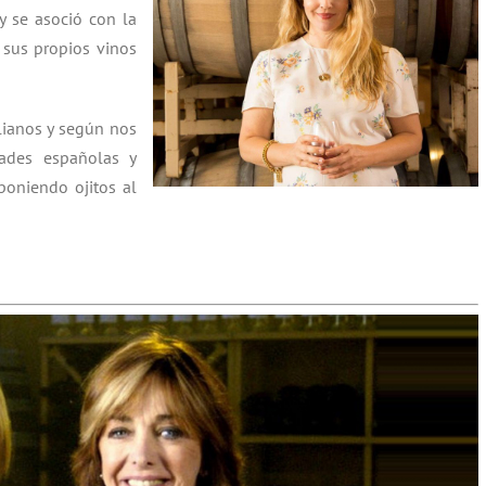
y se asoció con la
 sus propios vinos
lianos y según nos
ades españolas y
poniendo ojitos al