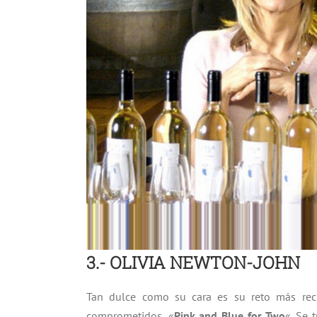
3.- OLIVIA NEWTON-JOHN
Tan dulce como su cara es su reto más reci
comprometidos, «
Pink and Blue for Two
«. Se 