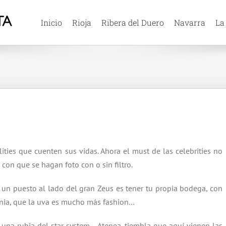
Inicio
Rioja
Ribera del Duero
Navarra
La
ities que cuenten sus vidas. Ahora el must de las celebrities no
con que se hagan foto con o sin filtro.
 un puesto al lado del gran Zeus es tener tu propia bodega, con
rnia, que la uva es mucho más fashion…
 una rubia del star system… Atenea, tiembla que aquí vienen las