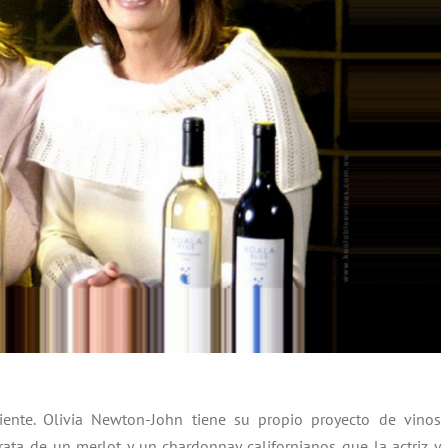
ente. Olivia Newton-John tiene su propio proyecto de vinos
trata de un merlot y un chardonnay californianos que la actriz y