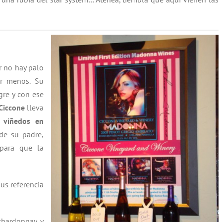
r no hay palo
er menos. Su
gre y con ese
 Ciccone
lleva
s
viñedos en
de su padre,
 para que la
us referencia
 chardonnay y