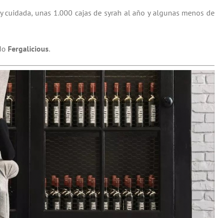
 cuidada, unas 1.000 cajas de syrah al año y algunas menos de
ado
Fergalicious
.