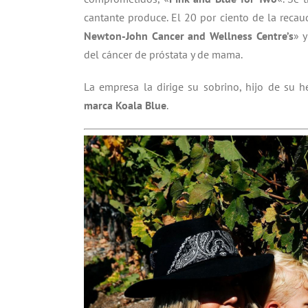
cantante produce. El 20 por ciento de la recau
Newton-John Cancer and Wellness Centre’s
» 
del cáncer de próstata y de mama.
La empresa la dirige su sobrino, hijo de su 
marca Koala Blue
.