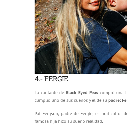
4.- FERGIE
La cantante de
Black Eyed Peas
compró una 
cumplió uno de sus sueños y el de su
padre: Fe
Pat Fergson, padre de Fergie, es horticultor 
famosa hija hizo su sueño realidad.