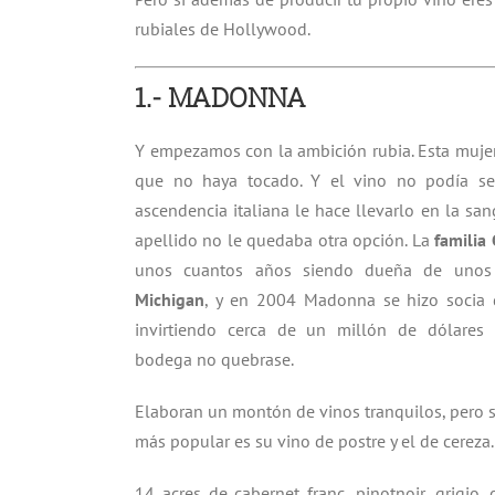
rubiales de Hollywood.
1.- MADONNA
Y empezamos con la ambición rubia. Esta muje
que no haya tocado. Y el vino no podía s
ascendencia italiana le hace llevarlo en la san
apellido no le quedaba otra opción. La
familia
unos cuantos años siendo dueña de uno
Michigan
, y en 2004 Madonna se hizo socia 
invirtiendo cerca de un millón de dólares
bodega no quebrase.
Elaboran un montón de vinos tranquilos, pero s
más popular es su vino de postre y el de cereza.
14 acres de cabernet franc, pinotnoir, grigio,