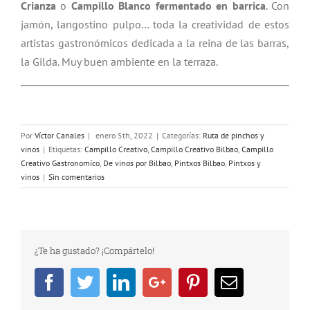
Crianza
o
Campillo Blanco fermentado en barrica
. Con
jamón, langostino pulpo… toda la creatividad de estos
artistas gastronómicos dedicada a la reina de las barras,
la Gilda. Muy buen ambiente en la terraza.
Por
Víctor Canales
|
enero 5th, 2022
|
Categorías:
Ruta de pinchos y
vinos
|
Etiquetas:
Campillo Creativo
,
Campillo Creativo Bilbao
,
Campillo
Creativo Gastronomíco
,
De vinos por Bilbao
,
Pintxos Bilbao
,
Pintxos y
vinos
|
Sin comentarios
¿Te ha gustado? ¡Compártelo!
Facebook
Twitter
Linkedin
Google+
Pinterest
Email