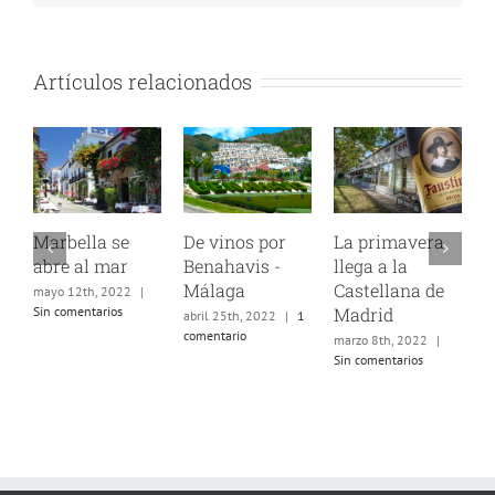
Artículos relacionados
arbella se
De vinos por
La primavera
Con Fa
bre al mar
Benahavis -
llega a la
por Mar
Málaga
Castellana de
yo 12th, 2022
|
febrero 2
n comentarios
Madrid
Sin comen
abril 25th, 2022
|
1
comentario
marzo 8th, 2022
|
Sin comentarios