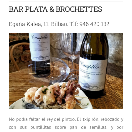
BAR PLATA & BROCHETTES
Egaña Kalea, 11. Bilbao. Tlf: 946 420 132
No podía faltar el rey del pintxo. El txipirón, rebozado y
con sus puntillitas sobre pan de semillas, y por