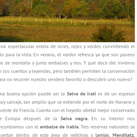
a espectacular estela de ocres, rojos y verdes convirtiendo el
o para la vista. En verano, el verdor refresca ya que son paseos
ie de montaña y junto embalses y ríos. Y qué decir del invierno
er los cuentos y leyendas, pero también permiten la conservación
ra no recorrer nuestro sendero favorito o descubrir uno nuevo?
na buena opción puede ser la
Selva de Irati
es de un espesor
uy salvaje, tan amplio que se extiende por el norte de Navarra y
ureste de Francia. Cuenta con el hayedo-abetal mejor conservado
e Europa después de la
Selva negra
. En su interior nos
ncontramos con el
embalse de Irabia
. Tres reservas naturales se
nsertan dentro de este área de neblinas y
lamias
,
Mendilatz,