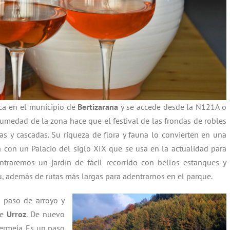
ca en el municipio de
Bertizarana
y se accede desde la N121A o
umedad de la zona hace que el festival de las frondas de robles
s y cascadas. Su riqueza de flora y fauna lo convierten en una
 con un Palacio del siglo XIX que se usa en la actualidad para
traremos un jardín de fácil recorrido con bellos estanques y
u, además de rutas más largas para adentrarnos en el parque.
 paso de arroyo y
de
Urroz
. De nuevo
bermeja. Es un paso