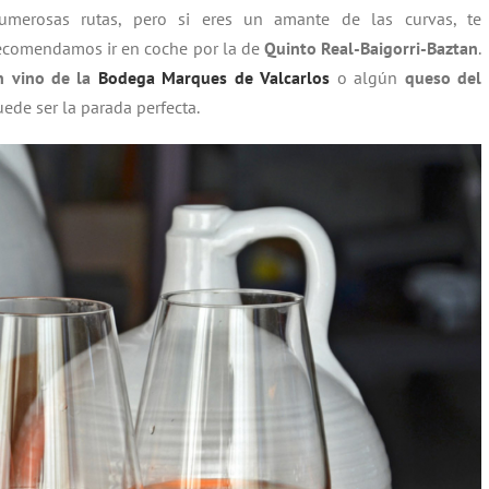
umerosas rutas, pero si eres un amante de las curvas, te
ecomendamos ir en coche por la de
Quinto Real-Baigorri-Baztan
.
n vino de la
Bodega Marques de Valcarlos
o algún
queso del
ede ser la parada perfecta.