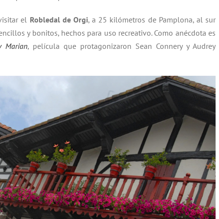
isitar el
Robledal de Orgi
, a 25 kilómetros de Pamplona, al sur
 sencillos y bonitos, hechos para uso recreativo. Como anécdota es
y Marian
, película que protagonizaron Sean Connery y Audrey