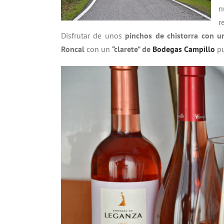
n
r
Disfrutar de unos
pinchos de chistorra con u
Roncal
con un
“clarete” de
Bodegas Campillo
pu