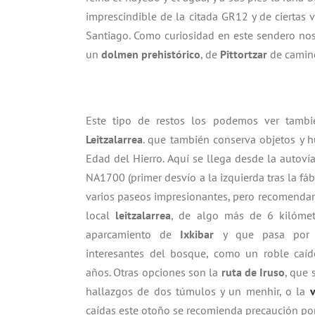
imprescindible de la citada GR12 y de ciertas 
Santiago. Como curiosidad en este sendero n
un
dolmen prehistórico
, de
Pittortzar
de camin
Este tipo de restos los podemos ver tam
Leitzalarrea
. que también conserva objetos y hu
Edad del Hierro. Aquí se llega desde la autovía
NA1700 (primer desvío a la izquierda tras la fábr
varios paseos impresionantes, pero recomenda
local
leitzalarrea
, de algo más de 6 kilómet
aparcamiento de
Ixkibar
y que pasa por 
interesantes del bosque, como un roble ca
años. Otras opciones son la
ruta de Iruso
, que 
hallazgos de dos túmulos y un menhir, o la
v
caídas este otoño se recomienda precaución po