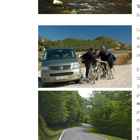
T
h
L
d
d
s
E
l
2
p
e
p
d
p
y