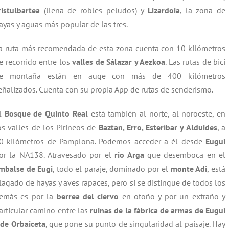
ristulbartea
(llena de robles peludos) y
Lizardoia
, la zona de
ayas y aguas más popular de las tres.
a ruta más recomendada de esta zona cuenta con 10 kilómetros
e recorrido entre los
valles de Sálazar y Aezkoa
. Las rutas de bici
e montaña están en auge con más de 400 kilómetros
eñalizados. Cuenta con su propia App de rutas de senderismo.
l
Bosque de Quinto Real
está también al norte, al noroeste, en
os valles de los Pirineos de
Baztan, Erro, Esteríbar y Alduides
, a
0 kilómetros de Pamplona. Podemos acceder a él desde
Eugui
or la NA138.
Atravesado por el
rio Arga
que desemboca en el
mbalse de Eugi
, todo el paraje, dominado por el
monte Adi
, está
lagado de hayas y aves rapaces, pero si se distingue de todos los
emás es por la
berrea del ciervo
en otoño y por un extraño y
articular camino entre las
ruinas de la fábrica de armas de Eugui
 de Orbaiceta
, que pone su punto de singularidad al paisaje. Hay