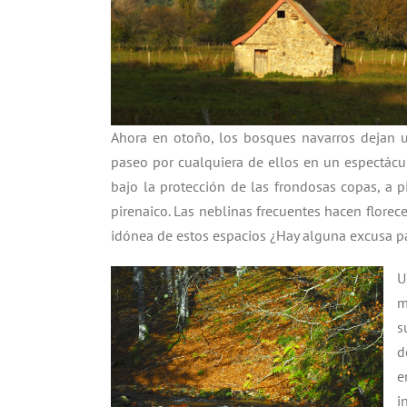
Ahora en otoño, los bosques navarros dejan un
paseo por cualquiera de ellos en un espectácul
bajo la protección de las frondosas copas, a p
pirenaico. Las neblinas frecuentes hacen florec
idónea de estos espacios ¿Hay alguna excusa pa
U
m
s
d
e
i