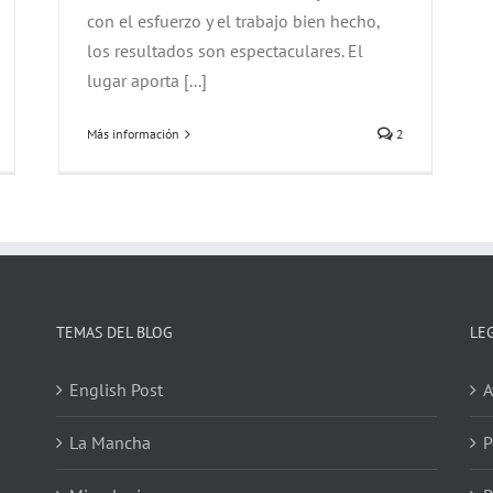
con el esfuerzo y el trabajo bien hecho,
los resultados son espectaculares. El
lugar aporta [...]
Más información
2
TEMAS DEL BLOG
LE
English Post
A
La Mancha
P