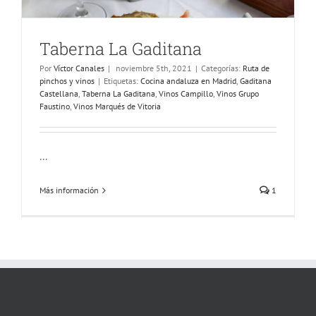
Taberna La Gaditana
Por
Víctor Canales
|
noviembre 5th, 2021
|
Categorías:
Ruta de
pinchos y vinos
|
Etiquetas:
Cocina andaluza en Madrid
,
Gaditana
Castellana
,
Taberna La Gaditana
,
Vinos Campillo
,
Vinos Grupo
Faustino
,
Vinos Marqués de Vitoria
...
Más información
1